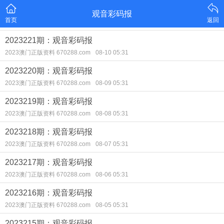
观音彩码报
首页
返回
2023221期：观音彩码报
2023澳门正版资料 670288.com
08-10 05:31
2023220期：观音彩码报
2023澳门正版资料 670288.com
08-09 05:31
2023219期：观音彩码报
2023澳门正版资料 670288.com
08-08 05:31
2023218期：观音彩码报
2023澳门正版资料 670288.com
08-07 05:31
2023217期：观音彩码报
2023澳门正版资料 670288.com
08-06 05:31
2023216期：观音彩码报
2023澳门正版资料 670288.com
08-05 05:31
2023215期：观音彩码报