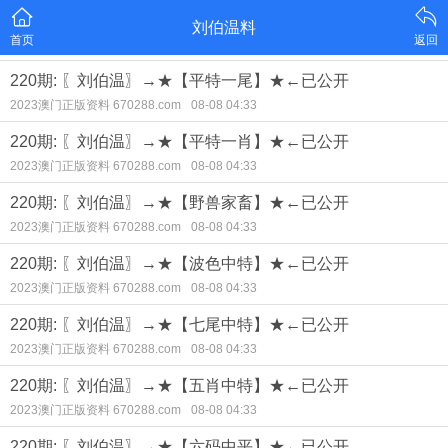
刘伯温料
首页
返回
220期: 〖刘伯温〗→★【平特一尾】★←已公开
2023澳门正版资料 670288.com
08-08 04:33
220期: 〖刘伯温〗→★【平特一肖】★←已公开
2023澳门正版资料 670288.com
08-08 04:33
220期: 〖刘伯温〗→★【野兽家畜】★←已公开
2023澳门正版资料 670288.com
08-08 04:33
220期: 〖刘伯温〗→★【波色中特】★←已公开
2023澳门正版资料 670288.com
08-08 04:33
220期: 〖刘伯温〗→★【七尾中特】★←已公开
2023澳门正版资料 670288.com
08-08 04:33
220期: 〖刘伯温〗→★【五肖中特】★←已公开
2023澳门正版资料 670288.com
08-08 04:33
220期: 〖刘伯温〗→★【六码中平】★←已公开